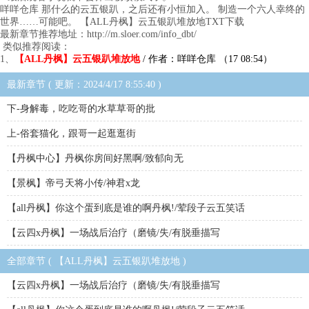
咩咩仓库 那什么的云五银趴，之后还有小恒加入。 制造一个六人幸终的
世界……可能吧。 【ALL丹枫】云五银趴堆放地TXT下载
最新章节推荐地址：http://m.sloer.com/info_dbt/
类似推荐阅读：
1、
【ALL丹枫】云五银趴堆放地
/ 作者：咩咩仓库 （17 08:54）
最新章节 ( 更新：2024/4/17 8:55:40 )
下-身解毒，吃吃哥的水草草哥的批
上-俗套猫化，跟哥一起逛逛街
【丹枫中心】丹枫你房间好黑啊/致郁向无
【景枫】帝弓天将小传/神君x龙
【all丹枫】你这个蛋到底是谁的啊丹枫!/荤段子云五笑话
【云四x丹枫】一场战后治疗（磨镜/失/有脱垂描写
全部章节 ( 【ALL丹枫】云五银趴堆放地 )
【云四x丹枫】一场战后治疗（磨镜/失/有脱垂描写