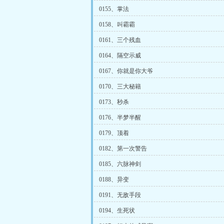
0155、掌法
0158、叫霸霸
0161、三个残血
0164、隔空示威
0167、你就是你大爷
0170、三大秘籍
0173、秒杀
0176、半梦半醒
0179、顶着
0182、第一次警告
0185、六脉神剑
0188、异变
0191、无敌手段
0194、生死状