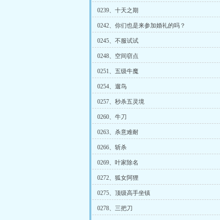
0239、十天之期
0242、你们也是来参加婚礼的吗？
0245、不服试试
0248、空间窃点
0251、五级牛魔
0254、遛鸟
0257、秒杀五灵境
0260、牛刀
0263、杀意难耐
0266、斩杀
0269、叶家除名
0272、狐女阿狸
0275、顶级高手坐镇
0278、三把刀