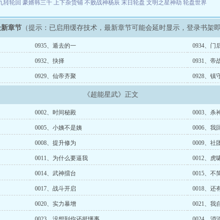
九转轮回
豪婿韩三千
上下杂货铺
不败战神杨辰
末日轮盘
文明之星神劫
轮盘世界
最新章节
（提示：已启用缓存技术，最新章节可能会延时显示，登录书架
0935、遁去的一
0934、
0932、抉择
0931、帝
0929、仙帝齐聚
0928、镇
《超能星武》正文
0002、时间秘殿
0003、杀
0005、小姨不是姨
0006、我
0008、提升修为
0009、社
0011、为什么要逼我
0012、
0014、武神擂台
0015、不
0017、战斗开启
0018、
0020、实力暴增
0021、
0023、没想到你还挺懂事
0024、消