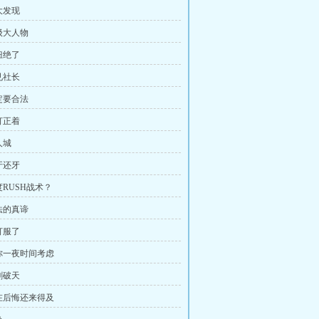
大发现
顶级大人物
妞绝了
见社长
一定要合法
打正着
人城
牙还牙
度RUSH战术？
棍法的真谛
打服了
给你一夜时间考虑
剑破天
现在后悔还来得及