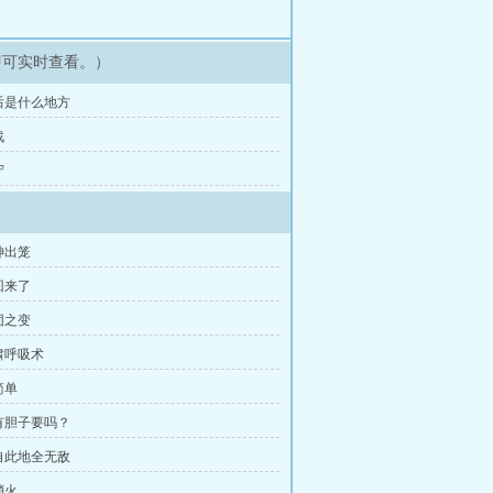
即可实时查看。）
门后是什么地方
战
守
神出笼
回来了
团之变
虎啸呼吸术
简单
还有胆子要吗？
我自此地全无敌
消火