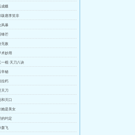
茧成蝶
嚣张跋扈李笑非
论风暴
露锋芒
势无敌
御甲术妙用
朝天一棍·天刀八诀
后辛秘
枯拉朽
夏天刀
惊恐和灭口
原来她是美女
曾经的约定
拳轰飞