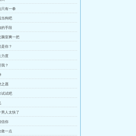
真的只有一拳
给我当狗吧
小姨的手段
去光脑室爽一把
居然是你？
大力度
耍我？
神
绝之愿
我来试试吧
飞
这个男人太快了
相信你
你收敛一点