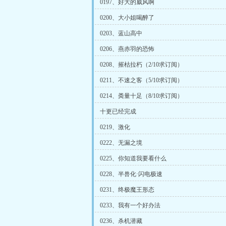
0197、好大的威风啊
0200、大小姐喝醉了
0203、蓝山高中
0206、燕赤羽的恐怖
0208、摧枯拉朽（2/10求订阅）
0211、不速之客（5/10求订阅）
0214、粪量十足（8/10求订阅）
十更已经完成
0219、激化
0222、无漏之境
0225、你知道我要看什么
0228、半兽化·闪电极速
0231、终极魔王形态
0233、我有一个好办法
0236、杀机潜藏