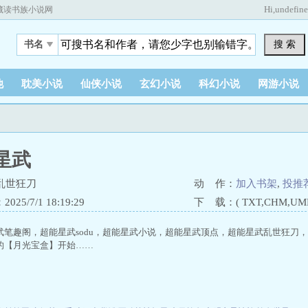
Hi,
undefin
藏读书族小说网
搜 索
书名
他
耽美小说
仙侠小说
玄幻小说
科幻小说
网游小说
星武
乱世狂刀
动 作：
加入书架
,
投推
25/7/1 18:19:29
下 载：( TXT,CHM,UMD,
武笔趣阁，超能星武sodu，超能星武小说，超能星武顶点，超能星武乱世狂刀
的【月光宝盒】开始……