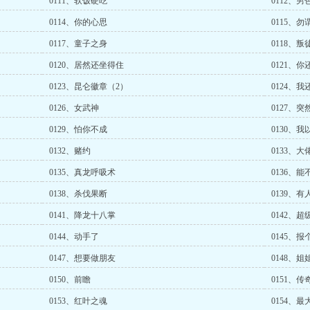
0111、软饭硬吃
0112、男
0114、你的心思
0115、
0117、童子之身
0118、叛
0120、居然还坐得住
0121、
0123、昆仑徽章（2）
0124、
0126、女武神
0127、突
0129、怕你不成
0130、
0132、赌约
0133、
0135、真龙呼吸术
0136、
0138、杀伐果断
0139、
0141、降龙十八掌
0142、超
0144、动手了
0145、
0147、想要做朋友
0148、
0150、前瞻
0151、
0153、红叶之魂
0154、