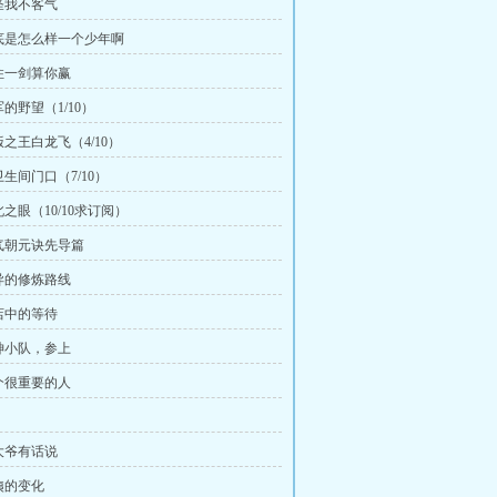
别怪我不客气
到底是怎么样一个少年啊
挡住一剑算你赢
军的野望（1/10）
饭之王白龙飞（4/10）
卫生间门口（7/10）
北之眼（10/10求订阅）
五气朝元诀先导篇
诡异的修炼路线
小店中的等待
杀神小队，参上
一个很重要的人
你大爷有话说
小姨的变化