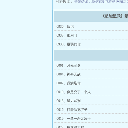
推荐阅读：
替嫁婚宠：顾少宠妻花样多
网游之
《超能星武》
0936、后记
0933、那扇门
0930、最弱的你
0001、月光宝盒
0004、神拳无敌
0007、我满足你
0010、像是变了一个人
0013、星力试剂
0016、打肿脸充胖子
0019、一拳一杀无敌手
0022、桃花眼大叔