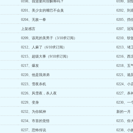
0198、我需要向你解释吗？
0199、
0201、美少女的嘴巴不会臭
0202、
0204、无敌一拳
0205、
上架感言
0207、冠
0209、该死的美男子（3/10求订阅）
0210、软
0212、人麻了（6/10求订阅）
0213、堵
0215、超级大事（9/10求订阅）
0216、西
0217、爆发
0218、
0220、他是我弟弟
0221、
0223、雪夜杀机
0224、
0226、风雪夜，杀人夜
0227、
0229、变身
0230、
0232、为你弑神
新的一月
0234、市首的觉悟
0235、
0237、恐怖传说
0238、