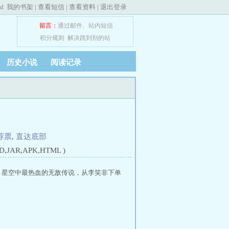
ed
我的书架
|
查看短信
|
查看资料
|
退出登录
留言：
通过邮件
、
站内短信
积分规则
解决跳到别的站
历史小说
阅读记录
荐票
,
直达底部
JAR,APK,HTML )
， 星空中最热血的无敌传说，从李笑非下单