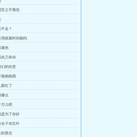
色
勿谓言之不预也
徒
你还不走？
我还用抓紧时间跑吗
然暴热
我以此刀杀你
大佬们的欣赏
能不能抱抱我
有人眼红了
级爆点
报个万儿吧
姐姐是为了你好
传奇女子肖红叶
最大的悬念