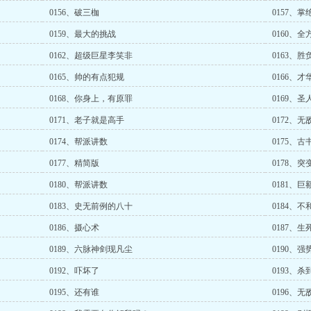
0156、破三枷
0157、掌
0159、最大的挑战
0160、
0162、超级巨星李笑非
0163、胜
0165、帅的有点犯规
0166、才
0168、你身上，有原罪
0169、圣
0171、老子就是高手
0172、无
0174、帮派讲数
0175、古
0177、精简版
0178、突
0180、帮派讲数
0181、巨
0183、史无前例的八十
0184、不
0186、摄心术
0187、
0189、六脉神剑现凡尘
0190、强
0192、吓坏了
0193、
0195、还有谁
0196、无