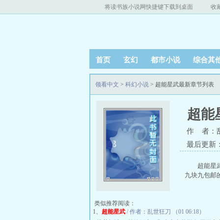
将读书族小说网快捷键下载到桌面
收
首页
玄幻
都市小说
综合其
领看中文
>
科幻小说
> 超能星武最新章节列表
超能
作 者：
最后更新：20
超能星
九块九包邮
类似推荐阅读：
1、
超能星武
/ 作者：乱世狂刀 （01 06:18）