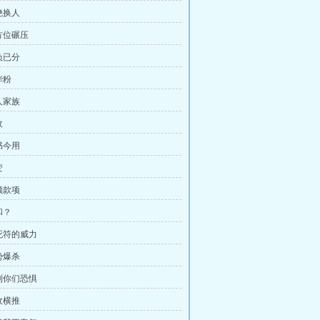
绝换人
全方位碾压
负已分
华粉
人家族
敌
书今用
变
额款项
和？
生死符的威力
势爆杀
杀到你们恐惧
敌横推