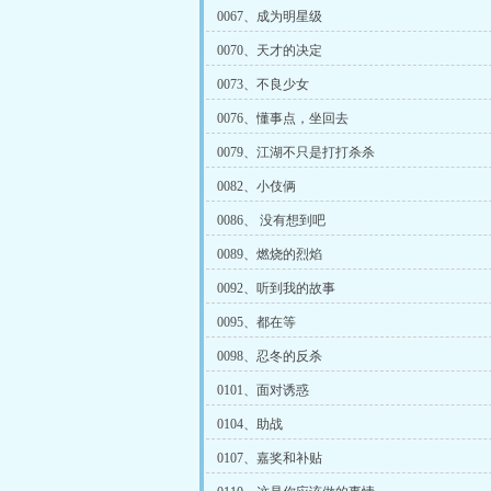
0067、成为明星级
0070、天才的决定
0073、不良少女
0076、懂事点，坐回去
0079、江湖不只是打打杀杀
0082、小伎俩
0086、 没有想到吧
0089、燃烧的烈焰
0092、听到我的故事
0095、都在等
0098、忍冬的反杀
0101、面对诱惑
0104、助战
0107、嘉奖和补贴