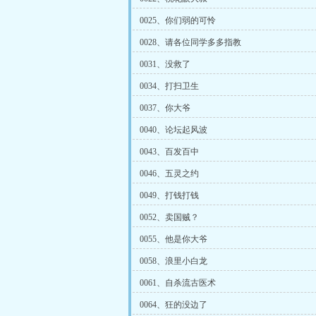
0025、你们弱的可怜
0028、请各位同学多多指教
0031、没救了
0034、打扫卫生
0037、你大爷
0040、论坛起风波
0043、百发百中
0046、五灵之约
0049、打钱打钱
0052、卖国贼？
0055、他是你大爷
0058、浪里小白龙
0061、自杀流古医术
0064、狂的没边了