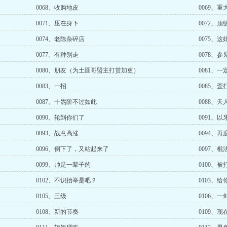
0068、收购地皮
0069、重
0071、压在身下
0072、
0074、老陈杂碎店
0075、这
0077、有种别走
0078、参
0080、朋友（为土匪哥盟主打赏加更）
0081、
0083、一招
0085、歪
0087、十炁阶不过如此
0088、天
0090、轮到你们了
0091、以
0093、战意高涨
0094、再
0096、倒下了，又站起来了
0097、
0099、帅是一辈子的
0100、被
0102、不识抬举是吧？
0103、
0105、三级
0106、一
0108、新的节奏
0109、