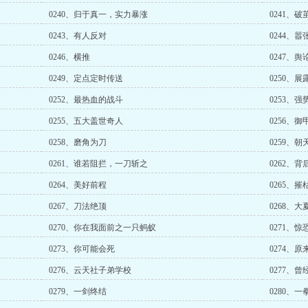
0240、归于真一，实力暴涨
0241、破
0243、有人反对
0244、
0246、横推
0247、舆
0249、定点定时传送
0250、展
0252、最热血的战斗
0253、强
0255、五大盖世奇人
0256、
0258、磨角为刀
0259、
0261、谁若阻拦，一刀斩之
0262、背
0264、美好前程
0265、摧
0267、刀法绝顶
0268、大
0270、你在我面前之一只蚂蚁
0271、
0273、你可能会死
0274、
0276、云天社子弟学校
0277、
0279、一剑终结
0280、一