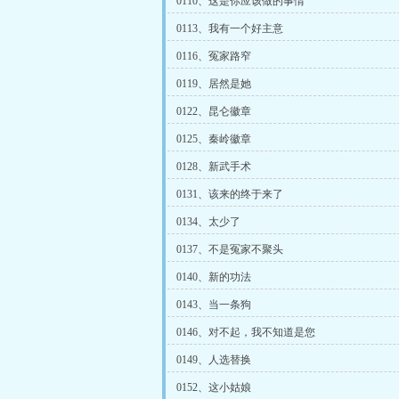
0110、这是你应该做的事情
0113、我有一个好主意
0116、冤家路窄
0119、居然是她
0122、昆仑徽章
0125、秦岭徽章
0128、新武手术
0131、该来的终于来了
0134、太少了
0137、不是冤家不聚头
0140、新的功法
0143、当一条狗
0146、对不起，我不知道是您
0149、人选替换
0152、这小姑娘