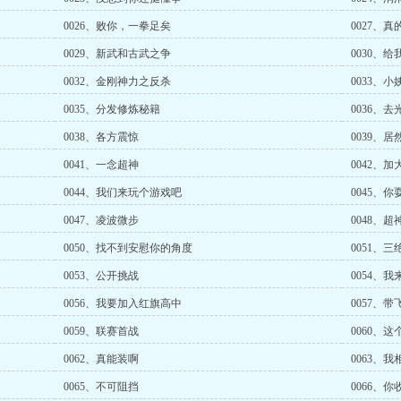
0026、败你，一拳足矣
0027、
0029、新武和古武之争
0030、
0032、金刚神力之反杀
0033、
0035、分发修炼秘籍
0036、
0038、各方震惊
0039、
0041、一念超神
0042、加
0044、我们来玩个游戏吧
0045、你
0047、凌波微步
0048、超
0050、找不到安慰你的角度
0051、三
0053、公开挑战
0054、
0056、我要加入红旗高中
0057、带
0059、联赛首战
0060、
0062、真能装啊
0063、我
0065、不可阻挡
0066、