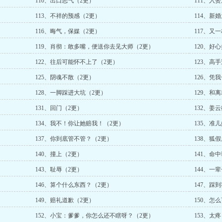
110、出口恶气（2更）
111、入
113、不祥的预感（2更）
114、新
116、晦气，保媒（2更）
117、又
119、肖彻：敢多嘴，便送你去见大师（2更）
120、好
122、往后可能怀不上了（2更）
123、高
125、阴魂不散（2更）
126、凭
128、一脚踩进大坑（2更）
129、和
131、回门（2更）
132、姜
134、我不！你让她赔我！（2更）
135、准
137、你到底管不管？（2更）
138、狐
140、撞上（2更）
141、命
143、耻辱（2更）
144、一
146、算个什么东西？（2更）
147、踩
149、赔礼道歉（2更）
150、怎
152、小宝：爹爹，你怎么还不瞎呀？（2更）
153、太