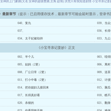
王
女神的上门豪婿(又名:女神的超级赘婿,主角:赵旭)
洪荒只有我知道剧情
小宝寻亲记姜
》最新章节
（提示：已启用缓存技术，最新章节可能会延时显示，登录书
040、复仇
039、当
037、
036、长
034、太子妃被劫持
033、九
《小宝寻亲记姜妙》正文
002、半个儿
003、噎
005、姑妈（2更）
006、离村
008、厂公日常（2更）
009、送茶
011、打小中毒（2更）
012、讨
014、把你媳妇儿接回来
015、脑
017、长得真好看
018、瞧
020、杀猪的
021、翻身
023、你看我敢不敢
024、难