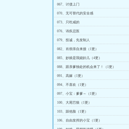
067、讨债上门
070、无可替代的安全感
073、只吃咸的
076、讳疾忌医
079、投诚，先发制人
082、肖彻亲自来接（1更）
085、妙娘是我媳妇儿（4更）
088、跟亲爹独处的机会来了！（1更）
091、高嫁（1更）
094、不喜欢（1更）
097、小宝：爹爹～（1更）
100、大尾巴狼（1更）
103、踩他脸（1更）
106、自由发挥的小宝（1更）