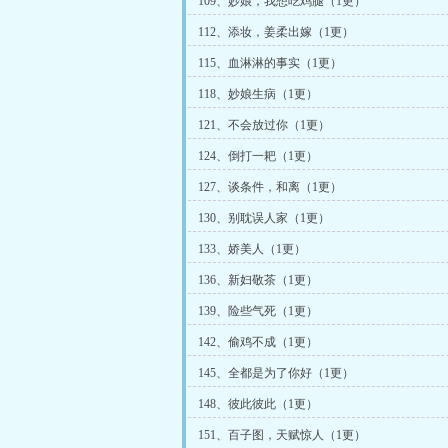
109、妙娘，我想吃鸡腿（1更）
112、添妆，姜柔出嫁（1更）
115、血淋淋的事实（1更）
118、妙娘生病（1更）
121、不会放过你（1更）
124、倒打一耙（1更）
127、谈条件，和离（1更）
130、别耽误人家（1更）
133、娇美人（1更）
136、新妇敬茶（1更）
139、险些气死（1更）
142、偷鸡不成（1更）
145、全都是为了你好（1更）
148、彼此彼此（1更）
151、百子图，天赋惊人（1更）