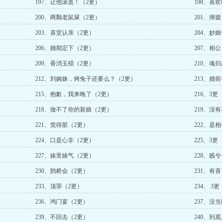
197、让他滚蛋！（2更）
198、喜
200、两颗老鼠屎（2更）
201、撺
203、喜堂认亲（2更）
204、妙
206、婚期定下（2更）
207、相
209、香消玉殒（2更）
210、魂
212、刘婉姝，烤兔子还要么？（2更）
213、婚
215、抱歉，我来晚了（2更）
216、3更
218、做不了你的新娘（2更）
219、没
221、觉得脏（2更）
222、是
224、口是心非（2更）
225、3更
227、婊里婊气（2更）
228、贱
230、鹊桥会（2更）
231、有
233、顶罪（2更）
234、 3更
236、鸿门宴（2更）
237、没
239、不回去（2更）
240、到