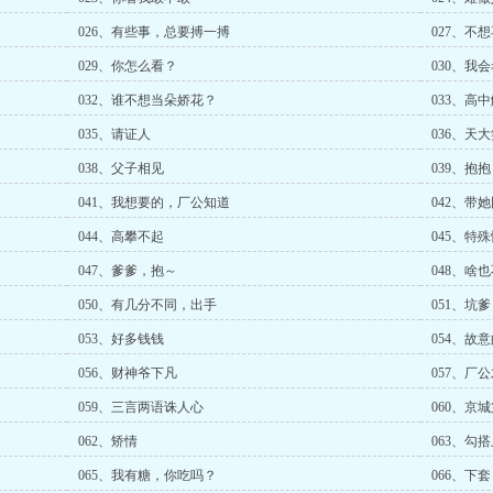
026、有些事，总要搏一搏
027、不
029、你怎么看？
030、我
032、谁不想当朵娇花？
033、高
035、请证人
036、天
038、父子相见
039、抱抱
041、我想要的，厂公知道
042、带
044、高攀不起
045、特
047、爹爹，抱～
048、啥
050、有几分不同，出手
051、坑爹
053、好多钱钱
054、故
056、财神爷下凡
057、厂
059、三言两语诛人心
060、京
062、矫情
063、勾
065、我有糖，你吃吗？
066、下套