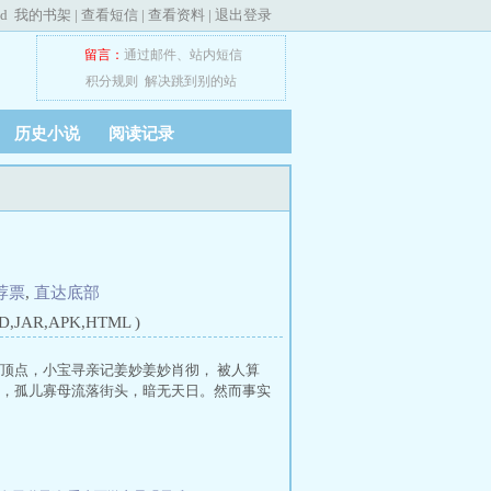
ed
我的书架
|
查看短信
|
查看资料
|
退出登录
留言：
通过邮件
、
站内短信
积分规则
解决跳到别的站
历史小说
阅读记录
荐票
,
直达底部
JAR,APK,HTML )
妙顶点，小宝寻亲记姜妙姜妙肖彻， 被人算
，孤儿寡母流落街头，暗无天日。然而事实