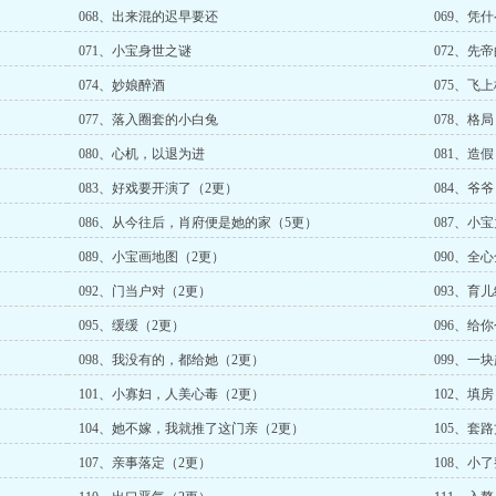
068、出来混的迟早要还
069、凭
071、小宝身世之谜
072、先
074、妙娘醉酒
075、飞
077、落入圈套的小白兔
078、格局
080、心机，以退为进
081、造
083、好戏要开演了（2更）
084、爷
086、从今往后，肖府便是她的家（5更）
087、小
089、小宝画地图（2更）
090、全
092、门当户对（2更）
093、育
095、缓缓（2更）
096、给
098、我没有的，都给她（2更）
099、一
101、小寡妇，人美心毒（2更）
102、填
104、她不嫁，我就推了这门亲（2更）
105、套
107、亲事落定（2更）
108、小