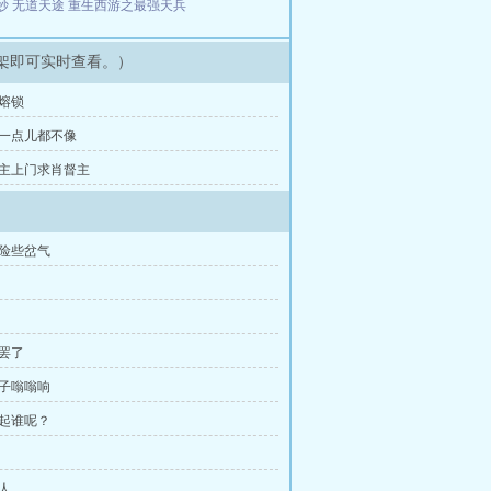
妙
无道天途
重生西游之最强天兵
架即可实时查看。）
众熔锁
得一点儿都不像
公主上门求肖督主
得险些岔气
债罢了
瓜子嗡嗡响
不起谁呢？
做人