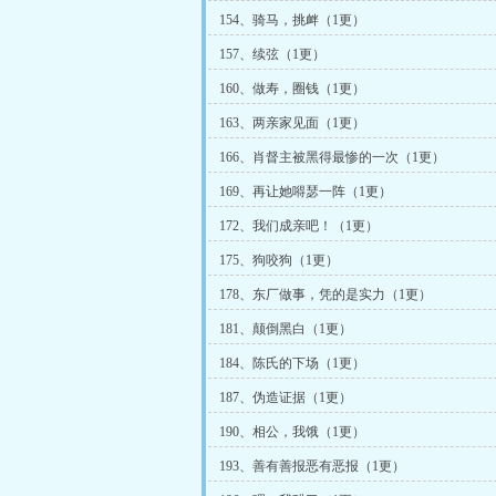
154、骑马，挑衅（1更）
157、续弦（1更）
160、做寿，圈钱（1更）
163、两亲家见面（1更）
166、肖督主被黑得最惨的一次（1更）
169、再让她嘚瑟一阵（1更）
172、我们成亲吧！（1更）
175、狗咬狗（1更）
178、东厂做事，凭的是实力（1更）
181、颠倒黑白（1更）
184、陈氏的下场（1更）
187、伪造证据（1更）
190、相公，我饿（1更）
193、善有善报恶有恶报（1更）