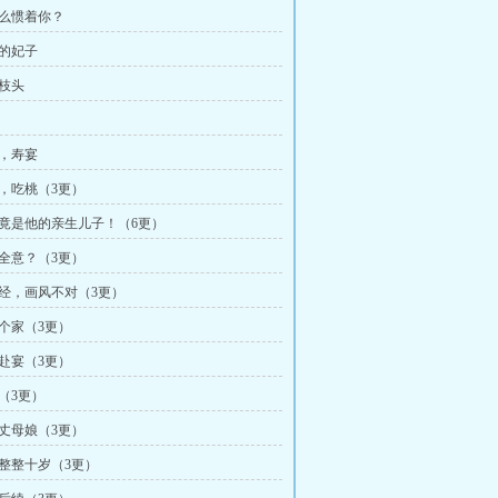
什么惯着你？
帝的妃子
上枝头
假，寿宴
爷，吃桃（3更）
宝竟是他的亲生儿子！（6更）
心全意？（3更）
儿经，画风不对（3更）
你个家（3更）
块赴宴（3更）
房（3更）
路丈母娘（3更）
了整整十岁（3更）