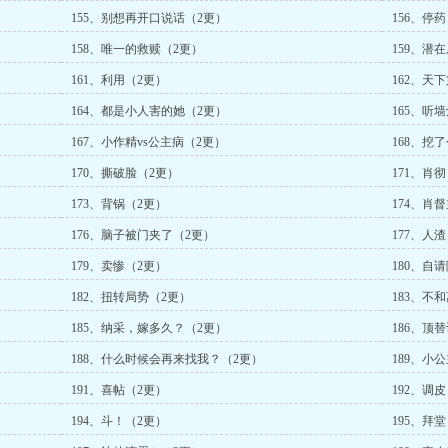
155、别想再开口说话（2更）
156、停
158、唯一的救赎（2更）
159、潜
161、利用（2更）
162、天
164、都是小人害的她（2更）
165、听
167、小作精vs公主病（2更）
168、挖
170、撕破脸（2更）
171、肖
173、背锅（2更）
174、肖
176、脑子被门夹了（2更）
177、人
179、卖惨（2更）
180、自
182、扭转局势（2更）
183、不
185、纳采，嫁多久？（2更）
186、顶
188、什么时候会再来找我？（2更）
189、小
191、喜帖（2更）
192、调
194、斗！（2更）
195、拜