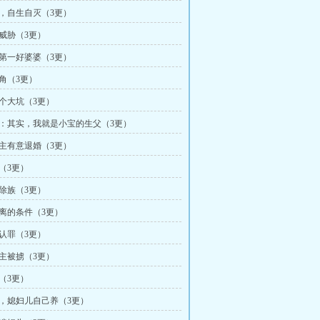
药，自生自灭（3更）
在威胁（3更）
下第一好婆婆（3更）
墙角（3更）
了个大坑（3更）
彻：其实，我就是小宝的生父（3更）
督主有意退婚（3更）
渣（3更）
请除族（3更）
和离的条件（3更）
替认罪（3更）
公主被掳（3更）
皮（3更）
堂，媳妇儿自己养（3更）