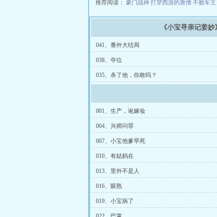
推荐阅读：
豪门战神
打穿西游的唐僧
不败军
《小宝寻亲记姜妙
041、番外大结局
038、夺位
035、杀了他，你敢吗？
001、生产，讹嫁妆
004、兴师问罪
007、小宝他爹早死
010、有姑妈在
013、里外不是人
016、眼熟
019、小宝病了
022、巴掌