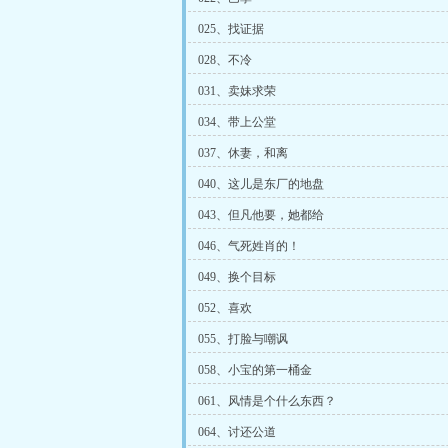
025、找证据
028、不冷
031、卖妹求荣
034、带上公堂
037、休妻，和离
040、这儿是东厂的地盘
043、但凡他要，她都给
046、气死姓肖的！
049、换个目标
052、喜欢
055、打脸与嘲讽
058、小宝的第一桶金
061、风情是个什么东西？
064、讨还公道