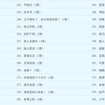
242、平娘记（2更）
243、悬
245、休夫书（2更）
246、弹
248、儿子都生了，还分得清你我？（2更）
249、回
251、有点耳熟（2更）
252、我
254、别扔下我（2更）
255、真
257、美人未婚夫（2更）
258、能
260、敲山震虎（2更）
261、提
263、黄雀在后（2更）
264、还
266、五体投地（2更）
267、可
269、改嫁？（2更）
270、物
272、本来就是个小天才（2更）
273、朕
275、意外发现（2更）
276、鱼
278、竟然是他小叔叔！（2更）
279、似
281、多事之秋（2更）
282、人