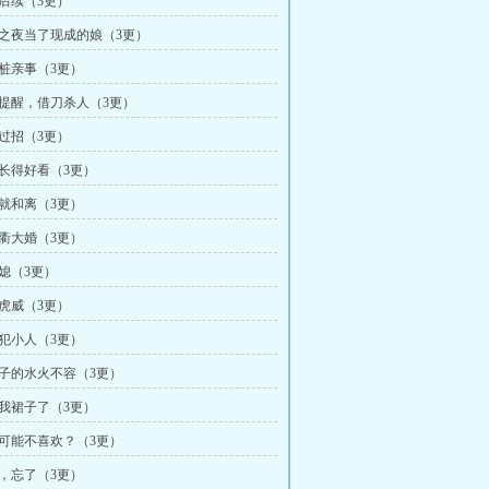
赘后续（3更）
婚之夜当了现成的娘（3更）
一桩亲事（3更）
心提醒，借刀杀人（3更）
手过招（3更）
我长得好看（3更）
离就和离（3更）
云衢大婚（3更）
儿媳（3更）
假虎威（3更）
中犯小人（3更）
辈子的水火不容（3更）
到我裙子了（3更）
么可能不喜欢？（3更）
疼，忘了（3更）