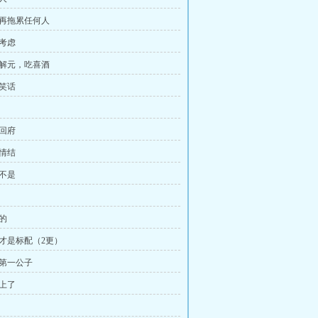
想再拖累任何人
会考虑
中解元，吃喜酒
大笑话
她回府
殊情结
也不是
意的
公才是标配（2更）
城第一公子
搭上了