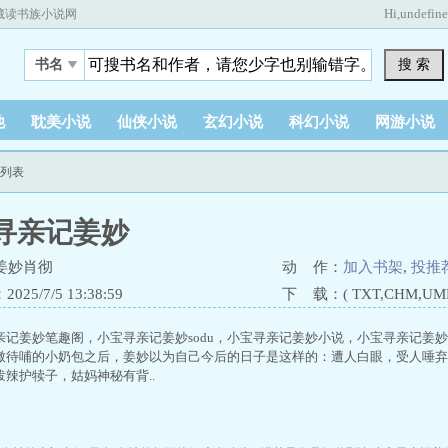
Hi,
undefin
藏读书族小说网
搜 索
书名
他
耽美小说
仙侠小说
玄幻小说
科幻小说
网游小说
节列表
寻亲记姜妙
姜妙肖彻
动 作：
加入书架
,
投推
25/7/5 13:38:59
下 载：( TXT,CHM,UMD,
亲记姜妙笔趣阁，小宝寻亲记姜妙sodu，小宝寻亲记姜妙小说，小宝寻亲记姜
嗷待哺的小奶包之后，姜妙以为自己今后的日子是这样的：遭人白眼，受人唾弃
辣护犊子，姑妈神秘有背..
）