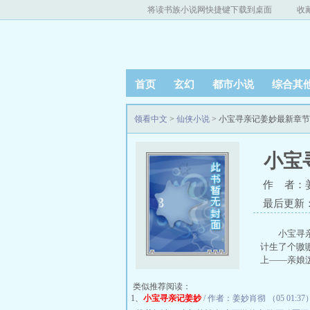
将读书族小说网快捷键下载到桌面
收
首页
玄幻
都市小说
综合其
领看中文
>
仙侠小说
> 小宝寻亲记姜妙最新章
小宝
作 者：
最后更新：20
小宝寻
计生了个嗷
上——亲娘泼
类似推荐阅读：
1、
小宝寻亲记姜妙
/ 作者：姜妙肖彻 （05 01:37