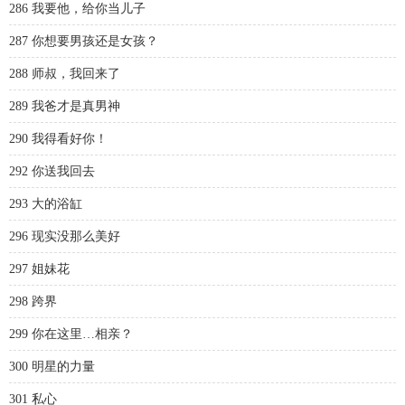
286 我要他，给你当儿子
287 你想要男孩还是女孩？
288 师叔，我回来了
289 我爸才是真男神
290 我得看好你！
292 你送我回去
293 大的浴缸
296 现实没那么美好
297 姐妹花
298 跨界
299 你在这里…相亲？
300 明星的力量
301 私心