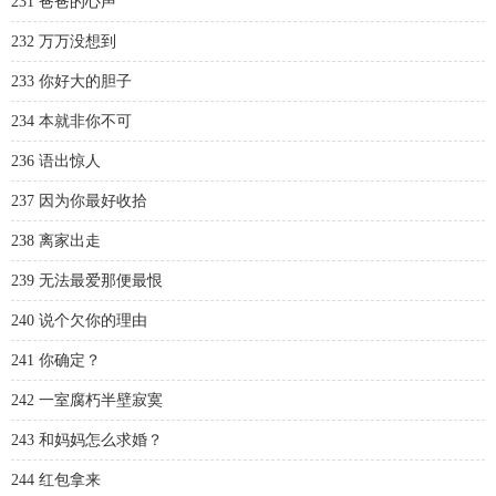
231 爸爸的心声
232 万万没想到
233 你好大的胆子
234 本就非你不可
236 语出惊人
237 因为你最好收拾
238 离家出走
239 无法最爱那便最恨
240 说个欠你的理由
241 你确定？
242 一室腐朽半壁寂寞
243 和妈妈怎么求婚？
244 红包拿来