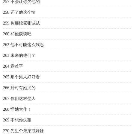
257 不会让你欠他的
258 还了他这个情
259 你继续嚣张试试
260 和他谈谈吧
262 他不可能这么残忍
263 未来的他们？
264 意难平
265 那个男人好好看
266 到时有她哭的
267 你们这对璧人
268 怪她太作！
269 不想你失望
270 先生个弟弟或妹妹