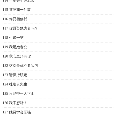
114 一定是个好老公
115 答应我一件事
116 你要相信我
117 你愿娶她为妻吗？
118 付诸一笑
119 我是她老公
120 我心里只有你
122 这次是你不要我的
123 请保持镇定
124 杜唯真先生
125 只能带一人下山
126 我不想听！
127 她要学会坚强