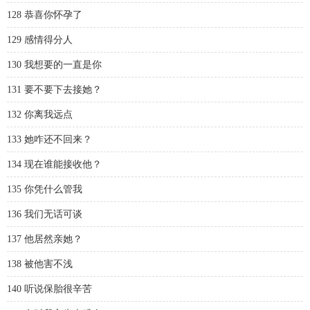
128 恭喜你怀孕了
129 感情得分人
130 我想要的一直是你
131 要不要下去接她？
132 你离我远点
133 她咋还不回来？
134 现在谁能接收他？
135 你凭什么管我
136 我们无话可谈
137 他居然亲她？
138 被他害不浅
140 听说保胎很辛苦