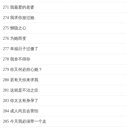
271 我最爱的老婆
274 我求你放过她
275 恻隐之心
276 为她而变
277 幸福日子过傻了
278 我舍不得你
279 你又何必担心她？
280 若有天你来求我
281 这就是不治之症
283 你太太有身孕了
284 成人尚且会害怕
285 今天我必须带一个走