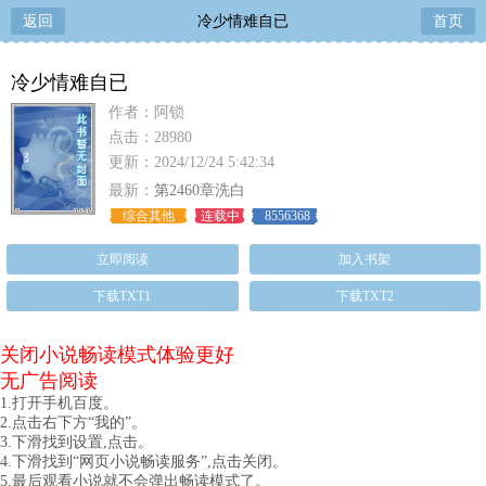
返回
冷少情难自已
首页
冷少情难自已
作者：阿锁
点击：28980
更新：2024/12/24 5:42:34
最新：
第2460章洗白
综合其他
连载中
8556368
立即阅读
加入书架
下载TXT1
下载TXT2
关闭小说畅读模式体验更好
无广告阅读
1.打开手机百度。
2.点击右下方“我的”。
3.下滑找到设置,点击。
4.下滑找到“网页小说畅读服务”,点击关闭。
5.最后观看小说就不会弹出畅读模式了。