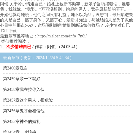
阿锁 关于冷少情难自已：婚礼上被新郎抛弃，新娘子当场撂狠话，谁娶
我，我就嫁。“我娶。”万万没想到，站起的男人，竟是原新郎的哥哥。一
开始他就对她说，他们之间只有利益，她不以为然，没想到，最后陷进去
的人是自己，赔了身体，又赔了心，最后才知道，与她结婚只是为了救他
心目中的那点朱砂，这场闹剧般的婚姻到底该如何收场？ 冷少情难自已
TXT下载
最新章节推荐地址：http://m.sloer.com/info_7n6i/
类似推荐阅读：
1、
冷少情难自已
/ 作者：阿锁 （24 05:41）
最新章节 ( 更新：2024/12/24 5:42:34 )
第2460章洗白
第2459章亲一下就好
第2458章我在拉你入伙
第2457章这个男人，很危险
第2456章鬼才会相信他
第2455章神圣的婚礼
第2454章一片惊艳