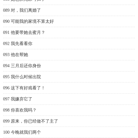
089 对，我们离婚了
090 可能我的家境不算太好
091 他要带她去蜜月？
092 我先看看你
093 他在帮她
094 三月后还你身份
095 我什么时候出院
096 这下有好戏看了！
097 我嫌弃它了
098 你喜欢我吗？
099 原来，你已经做不了主了
100 今晚就我们两个