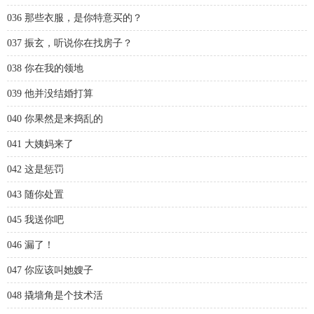
036 那些衣服，是你特意买的？
037 振玄，听说你在找房子？
038 你在我的领地
039 他并没结婚打算
040 你果然是来捣乱的
041 大姨妈来了
042 这是惩罚
043 随你处置
045 我送你吧
046 漏了！
047 你应该叫她嫂子
048 撬墙角是个技术活