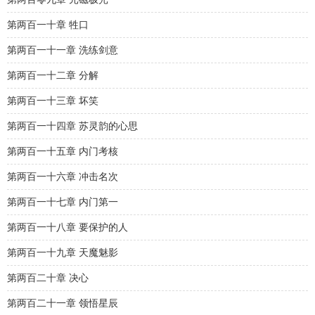
第两百一十章 牲口
第两百一十一章 洗练剑意
第两百一十二章 分解
第两百一十三章 坏笑
第两百一十四章 苏灵韵的心思
第两百一十五章 内门考核
第两百一十六章 冲击名次
第两百一十七章 内门第一
第两百一十八章 要保护的人
第两百一十九章 天魔魅影
第两百二十章 决心
第两百二十一章 领悟星辰