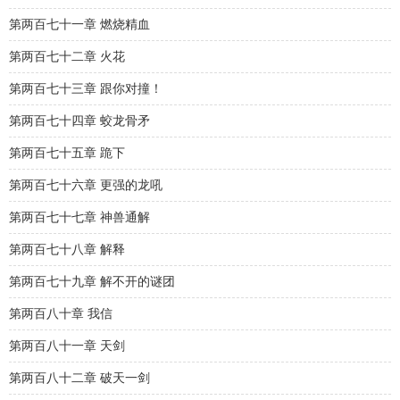
第两百七十一章 燃烧精血
第两百七十二章 火花
第两百七十三章 跟你对撞！
第两百七十四章 蛟龙骨矛
第两百七十五章 跪下
第两百七十六章 更强的龙吼
第两百七十七章 神兽通解
第两百七十八章 解释
第两百七十九章 解不开的谜团
第两百八十章 我信
第两百八十一章 天剑
第两百八十二章 破天一剑