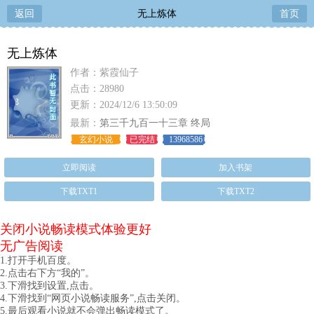
返回
无上炼体
首页
无上炼体
作者：紫霞仙子
点击：28980
更新：2024/12/6 13:50:09
最新：
第三千九百一十三章 终局
玄幻小说
已完结
13968586
立即阅读
加入书架
下载TXT1
下载TXT2
关闭小说畅读模式体验更好
无广告阅读
1.打开手机百度。
2.点击右下方“我的”。
3.下滑找到设置,点击。
4.下滑找到“网页小说畅读服务”,点击关闭。
5.最后观看小说就不会弹出畅读模式了。