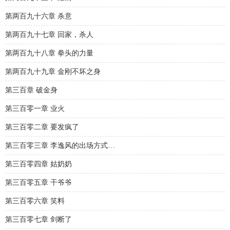
第两百九十六章 杀意
第两百九十七章 回家，杀人
第两百九十八章 拳头的力量
第两百九十九章 金刚不坏之身
第三百章 破金身
第三百零一章 业火
第三百零二章 要发疯了
第三百零三章 李逸风的出场方式…
第三百零四章 姑奶奶
第三百零五章 干爷爷
第三百零六章 笑料
第三百零七章 剑断了