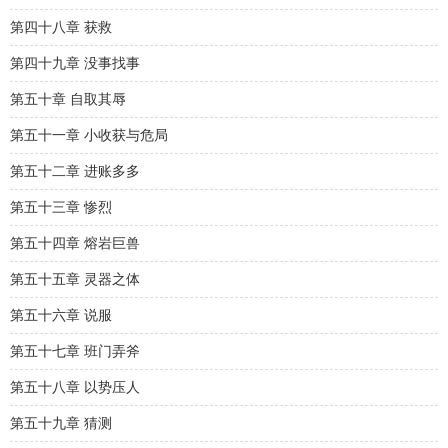
第四十八章 获救
第四十九章 没事找事
第五十章 自取其辱
第五十一章 小收获与危局
第五十二章 进账多多
第五十三章 惨烈
第五十四章 熔岩巨兽
第五十五章 灵器之体
第五十六章 说服
第五十七章 班门弄斧
第五十八章 以势压人
第五十九章 猜测