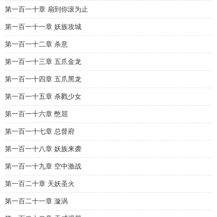
第一百一十章 扇到你滚为止
第一百一十一章 妖族攻城
第一百一十二章 杀意
第一百一十三章 五爪金龙
第一百一十四章 五爪黑龙
第一百一十五章 杀戮少女
第一百一十六章 憋屈
第一百一十七章 总督府
第一百一十八章 妖族来袭
第一百一十九章 空中激战
第一百二十章 天妖圣火
第一百二十一章 漩涡