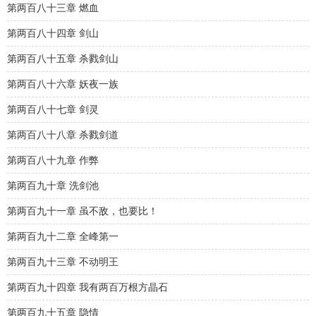
第两百八十三章 燃血
第两百八十四章 剑山
第两百八十五章 杀戮剑山
第两百八十六章 妖夜一族
第两百八十七章 剑灵
第两百八十八章 杀戮剑道
第两百八十九章 作弊
第两百九十章 洗剑池
第两百九十一章 虽不敌，也要比！
第两百九十二章 全峰第一
第两百九十三章 不动明王
第两百九十四章 我有两百万根方晶石
第两百九十五章 隐情