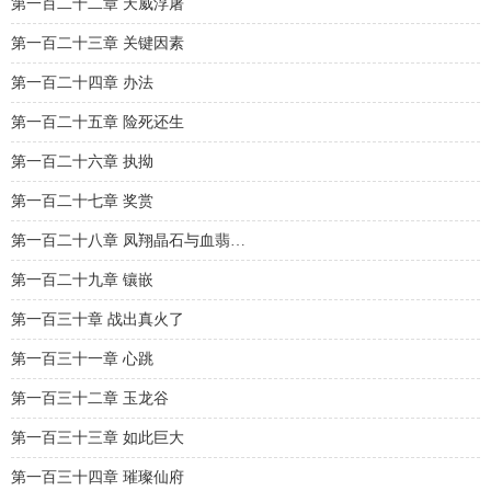
第一百二十二章 天威浮屠
第一百二十三章 关键因素
第一百二十四章 办法
第一百二十五章 险死还生
第一百二十六章 执拗
第一百二十七章 奖赏
第一百二十八章 凤翔晶石与血翡…
第一百二十九章 镶嵌
第一百三十章 战出真火了
第一百三十一章 心跳
第一百三十二章 玉龙谷
第一百三十三章 如此巨大
第一百三十四章 璀璨仙府