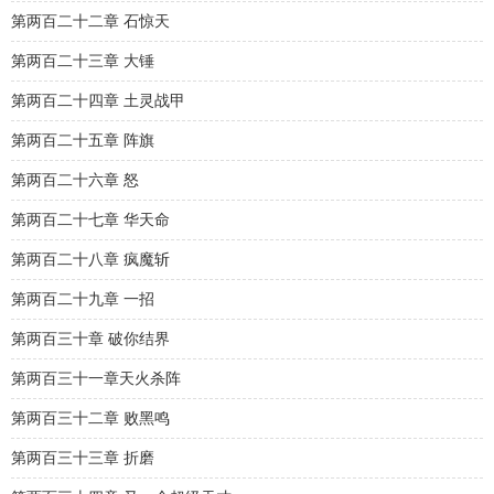
第两百二十二章 石惊天
第两百二十三章 大锤
第两百二十四章 土灵战甲
第两百二十五章 阵旗
第两百二十六章 怒
第两百二十七章 华天命
第两百二十八章 疯魔斩
第两百二十九章 一招
第两百三十章 破你结界
第两百三十一章天火杀阵
第两百三十二章 败黑鸣
第两百三十三章 折磨