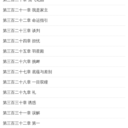
第三百二十一章 我是家主
第三百二十二章 命运指引
第三百二十三章 谈判
第三百二十四章 担忧
第三百二十五章 羽星殿
第三百二十六章 挑衅
第三百二十七章 底蕴与差别
第三百二十八章 一目双瞳
第三百二十九章 礼
第三百三十章 诱惑
第三百三十一章 误解
第三百三十二章 第一