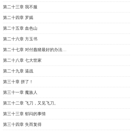
第二十三章 我不服
第二十四章 罗嫣
第二十五章 血色山
第二十六章 方玉书
第二十七章 对付蠢猪最好的办法…
第二十八章 七大世家
第二十九章 逼战
第三十章 拼了！
第三十一章 魔族人
第三十二章 飞刀，又见飞刀。
第三十三章 郁闷的事情
第三十四章 失而复得