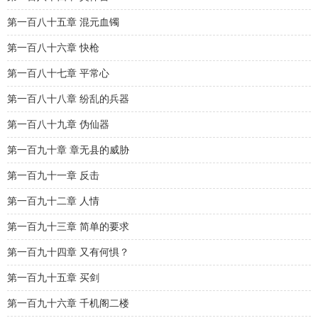
第一百八十五章 混元血镯
第一百八十六章 快枪
第一百八十七章 平常心
第一百八十八章 纷乱的兵器
第一百八十九章 伪仙器
第一百九十章 章无县的威胁
第一百九十一章 反击
第一百九十二章 人情
第一百九十三章 简单的要求
第一百九十四章 又有何惧？
第一百九十五章 买剑
第一百九十六章 千机阁二楼