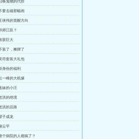
章 召唤鬼物的代价
章 不要去碰那幅画
章 王侠伟的觉醒方向
 拜师江跃？
 收获巨大
章 不装了，摊牌了
章 灵符套装大礼包
章 新身份的福利
章 杜一峰的大机缘
 送妹的小汪
 老洪的绝境
 老洪的后路
 望子成龙
 柳云芊
章 整个病院的人都疯了？