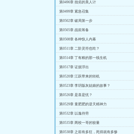
第0496章 拙劣的美人计
第0499章 紧急召集
第0502章 破局第一步
第0505章 战前筹备
第0508章 各种惊人内幕
第0511章 二阶灵符也吃？
第0514章 丁有粮的那一线生机
第0517章 证据浮出
第0520章 江跃带来的转机
第0523章 李玥版灰姑娘的故事？
第0526章 是喜是忧？
第0529章 童肥肥的逆天精神力
第0532章 以逸待劳
第0535章 两校一哥的较量
第0538章 之前有多狂，死得就有多惨