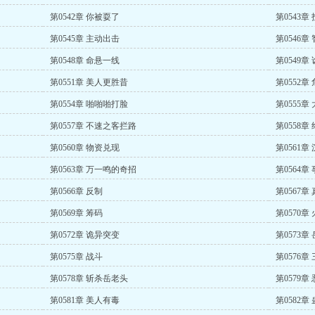
第0542章 你被耍了
第0543章
第0545章 主动出击
第0546章
第0548章 命悬一线
第0549章
第0551章 美人更胜昔
第0552
第0554章 啪啪啪打脸
第0555
第0557章 不速之客拦路
第0558章
第0560章 物资兑现
第0561
第0563章 万一鸣的奇招
第0564章
第0566章 反制
第0567章
第0569章 筹码
第0570章
第0572章 诡异突变
第0573
第0575章 战斗
第0576
第0578章 斩杀岳老头
第0579章
第0581章 美人有毒
第0582章