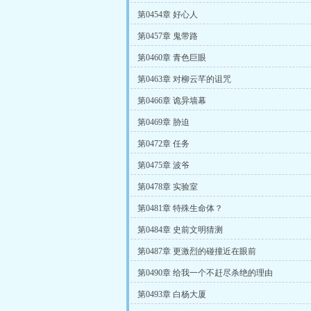
第0454章 好心人
第0457章 鬼带路
第0460章 青色巨眼
第0463章 对柳云芊的诅咒
第0466章 诡异墙幕
第0469章 胁迫
第0472章 任务
第0475章 波爷
第0478章 实验室
第0481章 特殊生命体？
第0484章 史前文明猜测
第0487章 更激烈的碰撞近在眼前
第0490章 给我一个不赶尽杀绝的理由
第0493章 白杨大厦