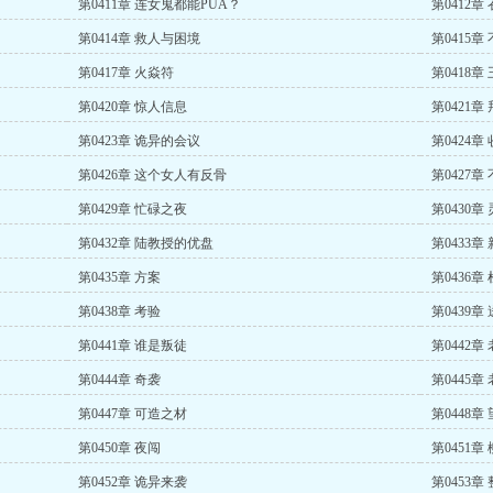
第0411章 连女鬼都能PUA？
第0412
第0414章 救人与困境
第0415
第0417章 火焱符
第0418
第0420章 惊人信息
第0421章
第0423章 诡异的会议
第0424章
第0426章 这个女人有反骨
第0427
第0429章 忙碌之夜
第0430
第0432章 陆教授的优盘
第0433
第0435章 方案
第0436
第0438章 考验
第0439章
第0441章 谁是叛徒
第0442章
第0444章 奇袭
第0445章
第0447章 可造之材
第0448章
第0450章 夜闯
第0451章
第0452章 诡异来袭
第0453