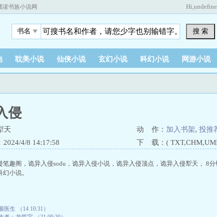
Hi,
undefin
藏读书族小说网
搜 索
书名
他
耽美小说
仙侠小说
玄幻小说
科幻小说
网游小说
入侵
犁天
动 作：
加入书架
,
投推
24/4/8 14:17:58
下 载：( TXT,CHM,UMD,
侵笔趣阁，诡异入侵sodu，诡异入侵小说，诡异入侵顶点，诡异入侵犁天， 8
科幻小说。
 （14 10:31）