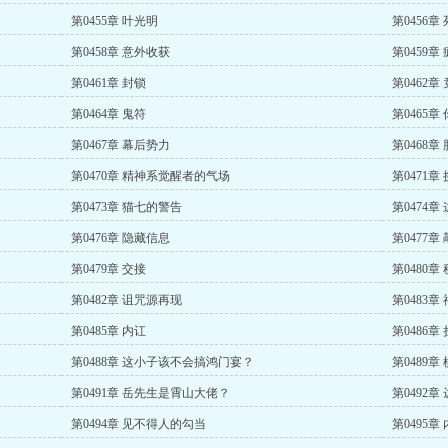
第0455章 叶光明
第0456
第0458章 意外收获
第0459章
第0461章 封锁
第0462章
第0464章 鬼符
第0465章
第0467章 幕后势力
第0468
第0470章 精神系觉醒者的气场
第0471章
第0473章 猫七的警告
第0474
第0476章 隐藏信息
第0477章
第0479章 交接
第0480章
第0482章 诅咒源再现
第0483章
第0485章 内讧
第0486章
第0488章 这小子该不会搞鸿门宴？
第0489章
第0491章 岳先生是霄山大佬？
第0492章
第0494章 见不得人的勾当
第0495