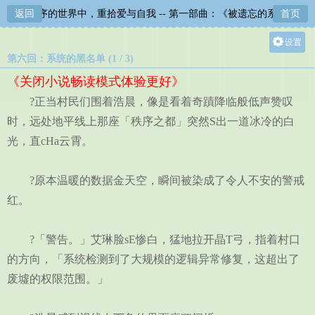
返回
在失序的世界中，重拾爱与自我 -- 第一部曲：《被遗忘的系统》
首页
设置
第六回：系统的黑名单 (1 / 3)
关灯
《关闭小说畅读模式体验更好》
大
?正当村民们围着浩晨，像是看着奇蹟降临般低声赞叹
中
时，远处地平线上那座「秩序之都」突然S出一道冰冷的白
小
光，直cHa云霄。
?原本温暖的数据金天空，瞬间被染成了令人不安的警戒
红。
?「警告。」艾琳脸sE惨白，猛地拉开晶T弓，指着村口
的方向，「系统检测到了大规模的逻辑异常修复，这超出了
废墟的权限范围。」