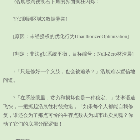
?浩晨感到视线右下角的界面疯狂闪烁：
?[侦测到区域X数据异常]
[原因：未经授权的优化行为UnauthorizedOptimization]
[判定：非法g扰系统平衡，目标编号：Null-Zero林浩晨]
?「只是修好一个义肢，也会被追杀？」浩晨难以置信地
问道。
?「在系统眼里，贫穷和损坏也是一种稳定。」艾琳语速
飞快，一把抓起浩晨往村後撤退，「如果每个人都能自我修
复，谁还会为了那点可怜的生存点数去为城市出卖灵魂？你
动了它们的底层分配逻辑！」