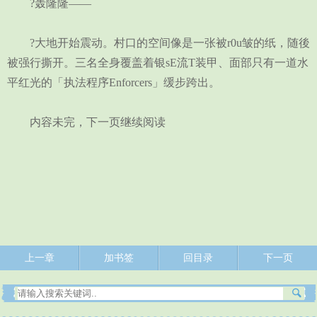
?轰隆隆——
?大地开始震动。村口的空间像是一张被r0u皱的纸，随後
被强行撕开。三名全身覆盖着银sE流T装甲、面部只有一道水
平红光的「执法程序Enforcers」缓步跨出。
内容未完，下一页继续阅读
上一章
加书签
回目录
下一页