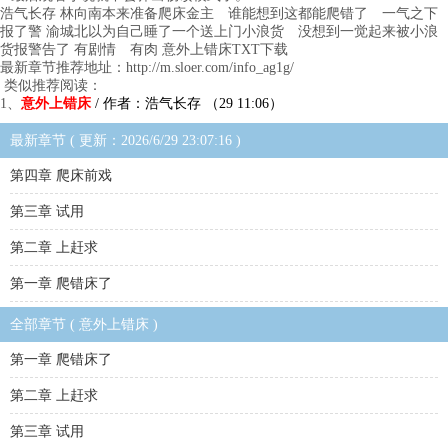
浩气长存 林向南本来准备爬床金主 谁能想到这都能爬错了 一气之下
报了警 渝城北以为自己睡了一个送上门小浪货 没想到一觉起来被小浪
货报警告了 有剧情 有肉 意外上错床TXT下载
最新章节推荐地址：http://m.sloer.com/info_ag1g/
类似推荐阅读：
1、
意外上错床
/ 作者：浩气长存 （29 11:06）
最新章节 ( 更新：2026/6/29 23:07:16 )
第四章 爬床前戏
第三章 试用
第二章 上赶求
第一章 爬错床了
全部章节 ( 意外上错床 )
第一章 爬错床了
第二章 上赶求
第三章 试用