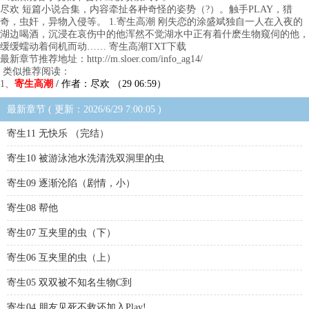
尽欢 短篇小说合集，内容牵扯各种奇怪的姿势（?）。触手PLAY，猎
奇，虫奸，异物入侵等。 1.寄生高潮 刚失恋的涂盛斌独自一人在入夜的
湖边喝酒，沉浸在哀伤中的他浑然不觉湖水中正有着什麽生物窥伺的他，
缓缓蠕动着伺机而动…… 寄生高潮TXT下载
最新章节推荐地址：http://m.sloer.com/info_ag14/
类似推荐阅读：
1、
寄生高潮
/ 作者：尽欢 （29 06:59）
最新章节 ( 更新：2026/6/29 7:00:05 )
寄生11 无快乐 （完结）
寄生10 被游泳池水洗清洗双洞里的虫
寄生09 逐渐沦陷（剧情，小）
寄生08 帮他
寄生07 互夹里的虫（下）
寄生06 互夹里的虫（上）
寄生05 双双被不知名生物C到
寄生04 朋友见死不救还加入Play!